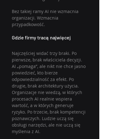
Bez takiej ramy AI nie wzmacnia 
organizacji. Wzmacnia 
przypadkowość.
Gdzie firmy tracą najwięcej
Najczęściej widać trzy braki. Po 
pierwsze, brak właściciela decyzji. 
AI „pomaga”, ale nikt nie chce jasno 
powiedzieć, kto bierze 
odpowiedzialność za efekt. Po 
drugie, brak architektury użycia. 
Organizacje nie wiedzą, w których 
procesach AI realnie wspiera 
wartość, a w których generuje 
ryzyko. Po trzecie, brak kompetencji 
poznawczych. Ludzie uczą się 
obsługi narzędzi, ale nie uczą się 
myślenia z AI.