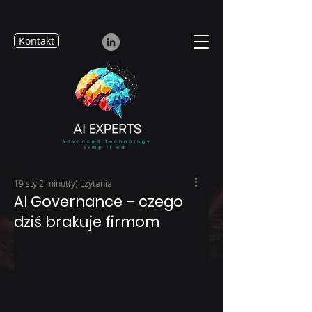
Kontakt
19 sty
2 minut(y) czytania
AI Governance – czego
dziś brakuje firmom