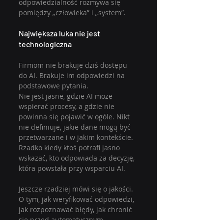
odpowiedzialność rozmywa się 
pomiędzy „człowieka” i „system”.
Największa luka nie jest 
technologiczna
Firmom nie brakuje dziś dostępu 
do AI. Brakuje im odpowiedzi na 
podstawowe pytania.
Nie jest jasne, gdzie AI może 
wspierać procesy, a gdzie nie 
powinna się pojawić w ogóle. Nikt 
nie definiuje, jakie dane mogą być 
przetwarzane i w jakim kontekście. 
Rzadko kiedy ktoś potrafi jasno 
wskazać, kto odpowiada za decyzję, 
która powstała przy wsparciu AI.
Jeszcze rzadziej mówi się o jakości. 
O tym, jak weryfikować odpowiedzi, 
jak rozpoznawać błędy, jak chronić 
się przed automatycznym 