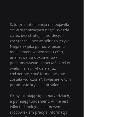
Sztuczna inteligencja nie pojawiła 
się w organizacjach nagle. Weszła 
cicho, bez strategii, bez decyzji 
zarządczej i bez wspólnego języka. 
Najpierw jako pomoc w pisaniu 
maili, potem w tworzeniu ofert, 
analizowaniu dokumentów, 
podsumowywaniu spotkań. Dziś w 
wielu firmach AI działa już 
codziennie, choć formalnie „nie 
została wdrożona”. I właśnie w tym 
paradoksie kryje się problem.
Firmy skupiają się na narzędziach, 
a pomijają fundament. AI nie jest 
tylko technologią. Jest nowym 
środowiskiem pracy z informacją i 