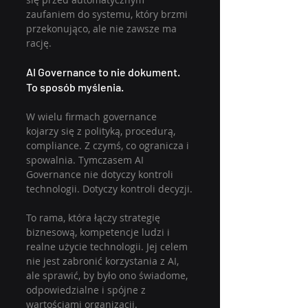
zaufaniem do systemu, który brzmi 
przekonująco, ale nie zawsze ma 
rację.
AI Governance to nie dokument. 
To sposób myślenia.
W wielu firmach governance 
kojarzy się z polityką, procedurą, 
compliance. Z czymś, co ogranicza i 
spowalnia. Tymczasem AI 
Governance nie dotyczy kontroli 
technologii. Dotyczy kontroli decyzji.
To rama, która łączy strategię 
biznesową, kompetencje ludzi i 
realne użycie technologii. Jej celem 
nie jest zabronić korzystania z AI, 
ale sprawić, by było ono świadome, 
odpowiedzialne i spójne z 
wartościami organizacji.