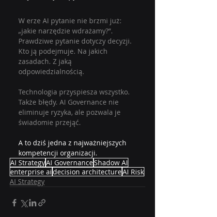
W erze AI pytanie nie brzmi już: 
„jakie narzędzie wdrażamy?”. 
Prawdziwe pytanie dotyczy decyzji. 
Kto ją podejmuje. Na jakich 
zasadach. Z jaką 
odpowiedzialnością.
Technologia przyspiesza wszystko. 
Także błędy. AI Governance nie 
eliminuje ryzyka, ale pozwala je 
świadomie przejąć.
A to dziś jedna z najważniejszych 
kompetencji organizacji.
AI Strategy
AI Governance
Shadow AI
enterprise ai
decision architecture
AI Risk
AI Strategy