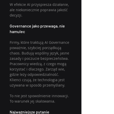
W efekcie AI przyspiesza działanie, 
ale niekoniecznie poprawia jakość 
decyzji.
Governance jako przewaga, nie 
hamulec
Firmy, które traktują AI Governance 
poważnie, szybciej porządkują 
chaos. Budują wspólny język, jasne 
zasady i poczucie bezpieczeństwa. 
Pracownicy wiedzą, z czego mogą 
korzystać i dlaczego. Zarząd wie, 
gdzie leży odpowiedzialność. 
Klienci czują, że technologia jest 
używana w sposób przemyślany.
To nie jest spowolnienie innowacji. 
To warunek jej skalowania.
Najważniejsze pytanie