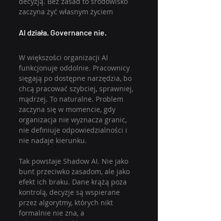
decyzją. Bez zasad to środowisko 
zaczyna żyć własnym życiem
AI działa. Governance nie.
W większości organizacji AI 
funkcjonuje oddolnie. Pracownicy 
sięgają po dostępne narzędzia, bo 
chcą pracować szybciej, sprawniej, 
mądrzej. To naturalne. Problem 
zaczyna się w momencie, gdy 
organizacja nie wyznacza granic, 
nie definiuje odpowiedzialności i 
nie nadaje kierunku.
Tak powstaje Shadow AI. Nie jako 
bunt przeciwko zasadom, ale jako 
efekt ich braku. Dane krążą poza 
kontrolą, decyzje są wspierane 
przez algorytmy, których nikt 
formalnie nie zna, a 