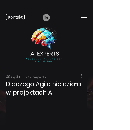
Kontakt
28 sty
2 minut(y) czytania
Dlaczego Agile nie działa
w projektach AI