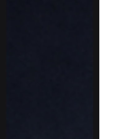
tym paradoksie kryje się problem.
Firmy skupiają się na narzędziach, a
pomijają fundament. AI nie jest tylko
technologią. Jest nowym