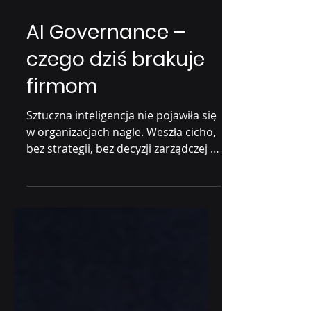
19 sty
2 minut(y) czytania
AI Governance –
czego dziś brakuje
firmom
Sztuczna inteligencja nie pojawiła się
w organizacjach nagle. Weszła cicho,
bez strategii, bez decyzji zarządczej i
bez wspólnego języka. Najpierw jako
pomoc w pisaniu maili, potem w
tworzeniu ofert, analizowaniu
dokumentów, podsumowywaniu
spotkań. Dziś w wielu firmach AI
działa już codziennie, choć formalnie
„nie została wdrożona”. I właśnie w