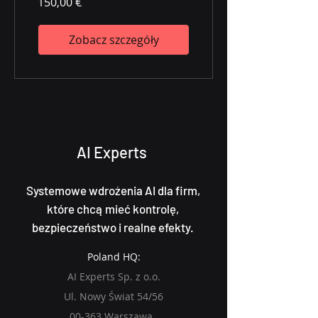
150,00 €
Zobacz szczegóły
AI Experts
Systemowe wdrożenia AI dla firm,
które chcą mieć kontrolę,
bezpieczeństwo i realne efekty.
Poland HQ:
AI Experts Sp. z o.o.
Ul. Nowy Świat 54/56
00-363 Warszawa