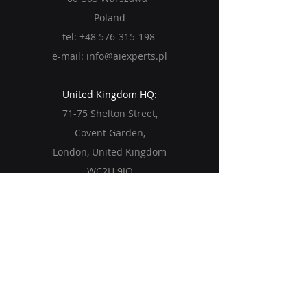
Poland
tel:
+48 576-315-198
e-mail:
info@aiexperts.pl
United Kingdom HQ:
71-75 Shelton Street,
Covent Garden,
London, United Kingdom
WC2H 9JQ
Jak wdrażamy AI w firmach