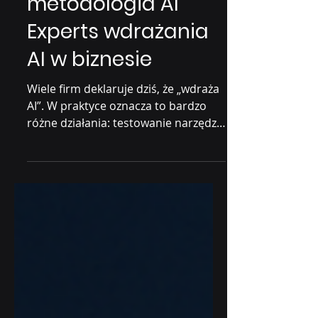
AE-4X: autorska
metodologia AI
Experts wdrażania
AI w biznesie
Wiele firm deklaruje dziś, że „wdraża
AI”. W praktyce oznacza to bardzo
różne działania: testowanie narzędzi,
pojedyncze automatyzacje, proof-of-
concepty, które nigdy nie przechodzą
do skali produkcyjnej. Problem
rzadko leży w technologii. Znacznie
częściej wynika z braku spójnej
metodologii , która łączy strategię,
decyzje i odpowiedzialność. AE-4X to
autorska metodologia AI Experts ,
zaprojektowana z myślą o