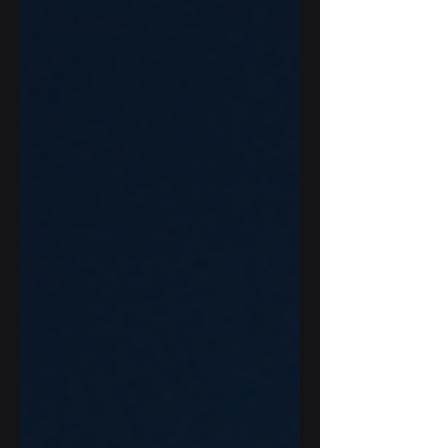
organizacjach, które chcą wdrażać AI
w sposób dojrzały, kontrolow