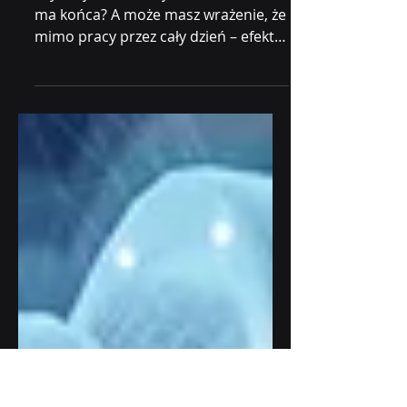
Twoją
produktywność
Czy czujesz, że Twoja lista zadań nie
ma końca? A może masz wrażenie, że
mimo pracy przez cały dzień – efekty
nie są takie, jakich...