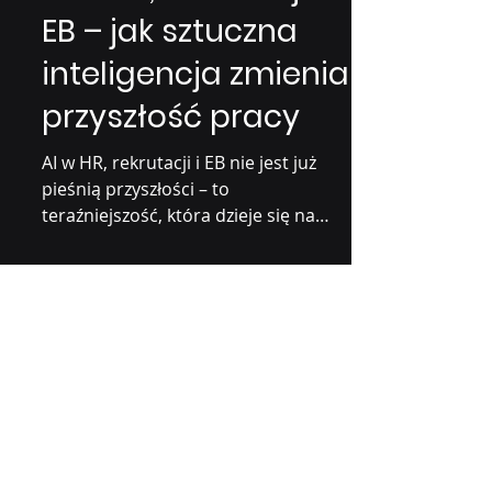
AI w HR, rekrutacji i
EB – jak sztuczna
inteligencja zmienia
przyszłość pracy
AI w HR, rekrutacji i EB nie jest już
pieśnią przyszłości – to
teraźniejszość, która dzieje się na
naszych oczach. Automatyzacja...
AI Experts