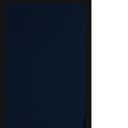
pojedyncze automatyzacje, proof-of-
concepty, które nigdy nie przechodzą
do skali produkcyjnej. Problem
rzadko leży w technologii. Znacznie
częściej wynika z braku spójnej
metodologii , która łączy strategię,
decyzje i odpowiedzialność. AE-4X to
autorska metodologia AI Experts ,
zaprojektowana z myślą o
organizacjach, które chcą wdrażać AI
w sposób dojrzały, kontrolow