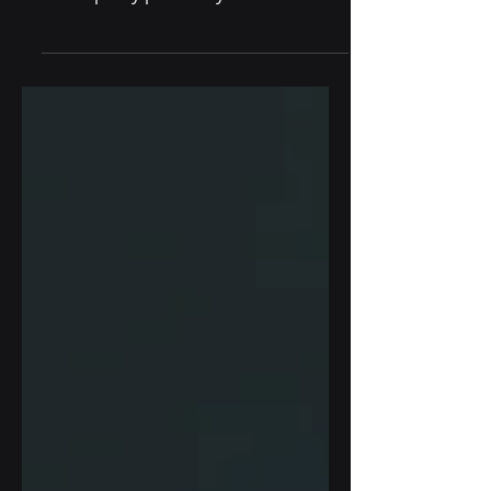
produktywność
Czy czujesz, że Twoja lista zadań nie
ma końca? A może masz wrażenie, że
mimo pracy przez cały dzień – efekty
nie są takie, jakich...