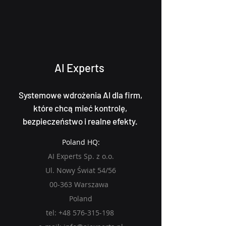
AI Experts
Systemowe wdrożenia AI dla firm,
które chcą mieć kontrolę,
bezpieczeństwo i realne efekty.
Poland HQ:
AI Experts Sp. z o.o.
Ul. Nowy Świat 54/56
00-363 Warszawa
Poland
tel:
+48 576-315-198