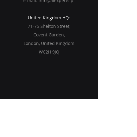
e-mail:
info@aiexperts.pl
United Kingdom HQ:
71-75 Shelton Street,
Covent Garden,
London, United Kingdom
WC2H 9JQ
Jak wdrażamy AI w firmach
Usługi
O nas