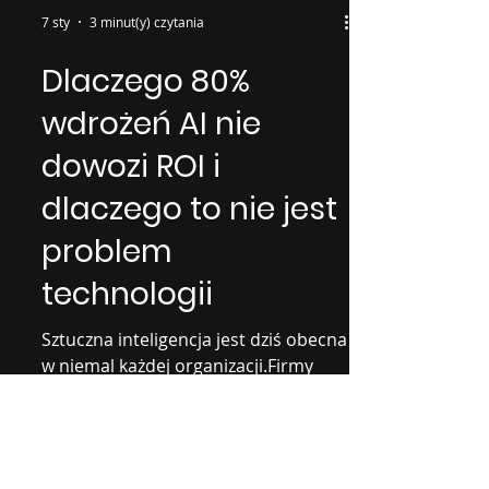
7 sty
3 minut(y) czytania
Dlaczego 80%
wdrożeń AI nie
dowozi ROI i
dlaczego to nie jest
problem
technologii
Sztuczna inteligencja jest dziś obecna
w niemal każdej organizacji.Firmy
testują chatboty, automatyzują
procesy, generują treści, analizują
dane.A mimo to większość wdrożeń