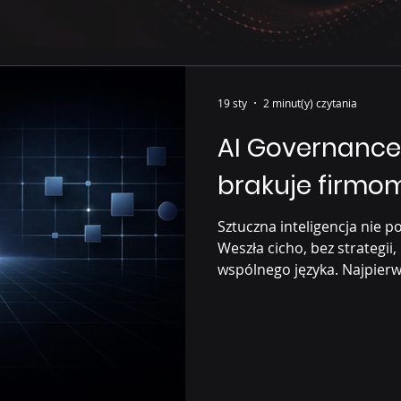
19 sty
2 minut(y) czytania
AI Governance
brakuje firmo
Sztuczna inteligencja nie p
Weszła cicho, bez strategii,
wspólnego języka. Najpierw
w tworzeniu ofert, analiz
podsumowywaniu spotkań. Dz
codziennie, choć formalnie 
tym paradoksie kryje się pr
narzędziach, a pomijają fun
technologią. Jest nowym