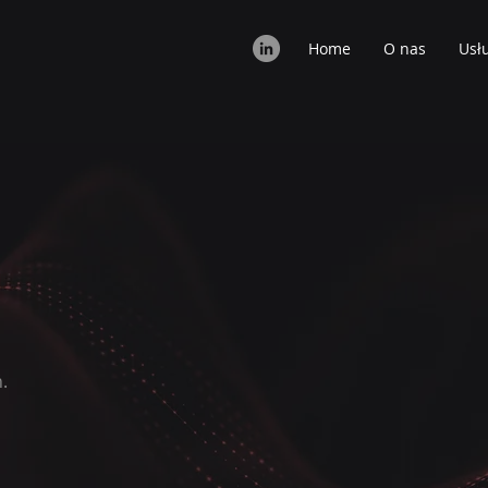
Home
O nas
Usł
.