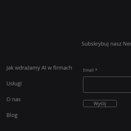
brak governa
Subskrybuj nasz Ne
Jak wdrażamy AI w firmach
Email
Usługi
O nas
Wyślij
Blog