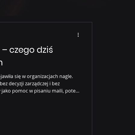
 – czego dziś
m
ojawiła się w organizacjach nagle.
 bez decyzji zarządczej i bez
 jako pomoc w pisaniu maili, potem
owaniu dokumentów,
iś w wielu firmach AI działa już
„nie została wdrożona”. I właśnie w
oblem. Firmy skupiają się na
dament. AI nie jest tylko