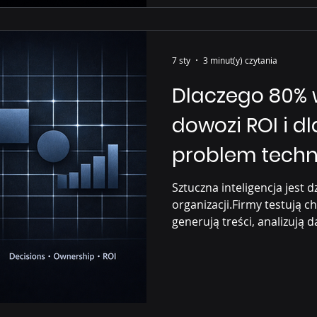
7 sty
3 minut(y) czytania
Dlaczego 80% 
dowozi ROI i dl
problem techn
Sztuczna inteligencja jest 
organizacji.Firmy testują c
generują treści, analizują
AI nie przynosi oczekiwany
faktów: McKinsey : tylko ~
wpływ AI na wyniki finanso
utknęła na etapie eksperym
Business Value : główne bar