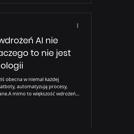
wdrożeń AI nie
aczego to nie jest
ologii
dziś obecna w niemal każdej
hatboty, automatyzują procesy,
 dane.A mimo to większość wdrożeń
ch efektów biznesowych . Kilka
20–30% firm raportuje znaczący
we Gartner : większość projektów AI
entów / POC IBM Institute for
iery to: brak strategii brak ownera