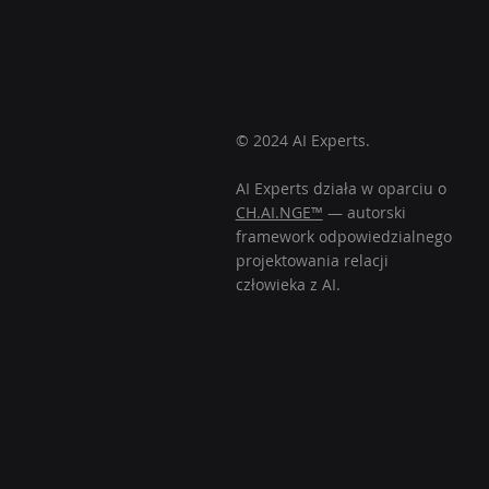
© 2024 AI Experts.
AI Experts działa w oparciu o
CH.AI.NGE™
— autorski
framework odpowiedzialnego
projektowania relacji
człowieka z AI.