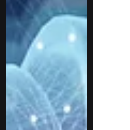
organizacji oznacza szybkość,
elastyczność i iteracyjne
dostarczanie wartości. Problem
pojawia się wtedy, gdy ten sam
sposób myślenia próbuje się
bezrefleksyjnie zastosować do
projektów opartych o sztuczną
inteligencję. Bo AI to nie jest „kolejna
technologia”.To zupełnie inny typ
niepewności.Agile zakłada, że wiemy,
co budujemy Klasyczne Agile opiera
się na kilku funda