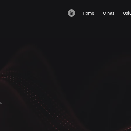
Home
O nas
Usł
.