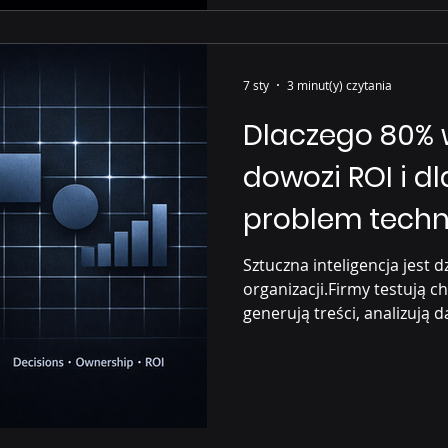
7 sty
3 minut(y) czytania
Dlaczego 80% 
dowozi ROI i dl
problem techn
Sztuczna inteligencja jest 
organizacji.Firmy testują c
generują treści, analizują
AI nie przynosi oczekiwany
faktów: McKinsey : tylko ~
wpływ AI na wyniki finanso
utknęła na etapie eksperym
Business Value : główne bar