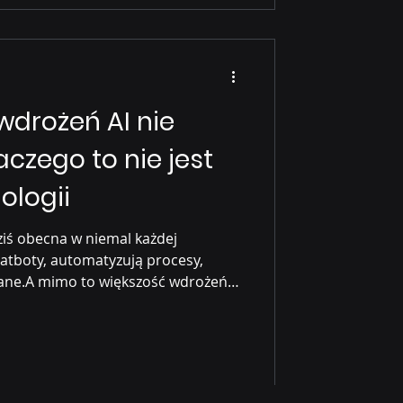
wdrożeń AI nie
aczego to nie jest
ologii
dziś obecna w niemal każdej
hatboty, automatyzują procesy,
 dane.A mimo to większość wdrożeń
ch efektów biznesowych . Kilka
20–30% firm raportuje znaczący
we Gartner : większość projektów AI
entów / POC IBM Institute for
iery to: brak strategii brak ownera