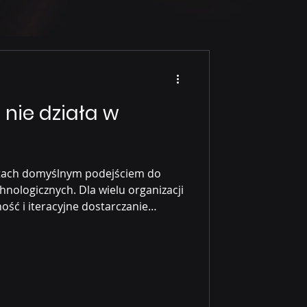
 nie działa w
 latach domyślnym podejściem do
nologicznych. Dla wielu organizacji
ość i iteracyjne dostarczanie
się wtedy, gdy ten sam sposób
fleksyjnie zastosować do projektów
ncję. Bo AI to nie jest „kolejna
ny typ niepewności.Agile zakłada, że
lasyczne Agile opiera się na kilku funda