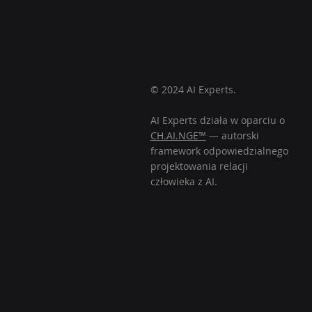
© 2024 AI Experts.
AI Experts działa w oparciu o
CH.AI.NGE™
— autorski
framework odpowiedzialnego
projektowania relacji
człowieka z AI.