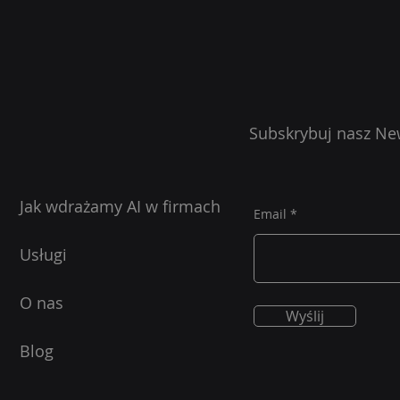
brak governa
Subskrybuj nasz Ne
Jak wdrażamy AI w firmach
Email
Usługi
O nas
Wyślij
Blog