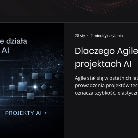
28 sty
2 minut(y) czytania
Dlaczego Agile
projektach AI
Agile stał się w ostatnich
prowadzenia projektów tech
oznacza szybkość, elastyczn
wartości. Problem pojawia 
myślenia próbuje się bezre
opartych o sztuczną intelige
technologia”.To zupełnie in
wiemy, co budujemy K